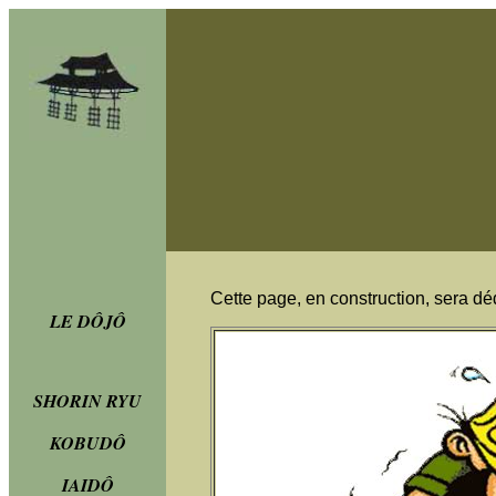
Cette page, en construction, sera déd
LE DÔJÔ
SHORIN RYU
KOBUDÔ
IAIDÔ